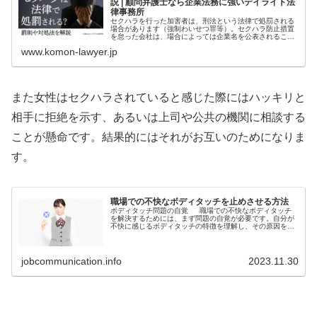
説 | 顧問弁護士なら企業法務に強いデイライト法
律事務所
セクハラを行った加害者は、刑法という法律で処罰される
場合があります（強制わいせつ罪等）。セクハラ防止措置
を怠った会社は、場合によっては企業名を公表されること
があります。セクハラに関する法律やセクハラが起きた場
www.komon-lawyer.jp
合の立場ごとの対処法を解説していきます。
また女性はセクハラされていると感じた際にはハッキリと
相手に拒絶を示す、あるいは上司や公共の機関に相談する
ことが懸命です。結果的にはそれがお互いのためになりま
す。
職場での不快なボディタッチを止めさせる方法
ボディタッチ問題の自覚 職場での不快なボディタッチ
を解決するためには、まず問題の自覚が必要です。自分が
不快に感じるボディタッチの特徴を理解し、その原因を明
確にすることが重要です。 不快なボディタッチの特徴
不快なボディタッチには以下...
jobcommunication.info
2023.11.30