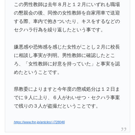
この男性教師は去年８月と１２月にいずれも職場
の懇親会の後、同僚の女性教師を自家用車で送迎
する際、車内で抱きついたり、キスをするなどの
セクハラ行為を繰り返したという事です。
嫌悪感や恐怖感を感じた女性がことし２月に校長
に相談し事実が判明。男性教師に確認したとこ
ろ、「女性教師に好意を持っていた」と事実を認
めたということです。
県教委によりますと今年度の懲戒処分は１２日ま
でに９人に上り、６人がわいせつ・セクハラ事案
で残りの３人が盗撮だということです。
https://www.fnn.jp/articles/-/728046