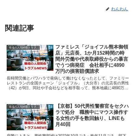
わんわん
関連記事
ファミレス「ジョイフル熊本御領
職場の人間関係トラブルニュース
店」元店長、1か月152時間の時
間外労働や代表取締役からの暴言
でうつ病発症 会社相手に4890
万円の損害賠償請求
長時間労働とパワハラで発病して働けなくなったとして、ファミリー
レストランの全国チェーン「ジョイフル」（大分市）の元店長の男性
（42）が9日、同社や子会社などを相手取って、熊本地裁に4890万円
の賠償を求める損害賠償請求訴訟を起こした。 提...
【京都】50代男性警察官をセクハ
職場の人間関係トラブルニュース
ラで処分 職務中にマウス操作す
る女性の手を数回触り、LINEも
月40回
府警によると、男性警部補は2022年10月ごろ～昨年11月ごろ、部下