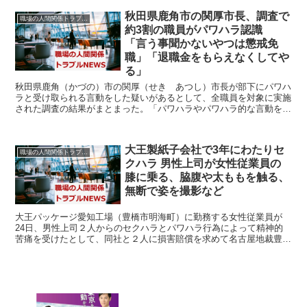
秋田県鹿角市の関厚市長、調査で
職場の人間関係トラブルニュース
約3割の職員がパワハラ認識
「言う事聞かないやつは懲戒免
職」「退職金をもらえなくしてや
る」
秋田県鹿角（かづの）市の関厚（せき あつし）市長が部下にパワハ
ラと受け取られる言動をした疑いがあるとして、全職員を対象に実施
された調査の結果がまとまった。「パワハラやパワハラ的な言動を受
けたことがあるか」の問いでは、「ある」が２５人、「目撃...
大王製紙子会社で3年にわたりセ
職場の人間関係トラブルニュース
クハラ 男性上司が女性従業員の
膝に乗る、脇腹や太ももを触る、
無断で姿を撮影など
大王パッケージ愛知工場（豊橋市明海町）に勤務する女性従業員が
24日、男性上司２人からのセクハラとパワハラ行為によって精神的
苦痛を受けたとして、同社と２人に損害賠償を求めて名古屋地裁豊橋
支部に提訴した。会見した女性と弁護人は「会社や上司の対応...