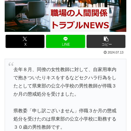
X
LINE
コピー
2024.07.13
去年８月、同僚の女性教師に対して、自家用車内
で抱きついたりキスをするなどセクハラ行為をし
たとして県東部の公立小学校の男性教師が停職３
か月の懲戒処分を受けました。
県教委「申し訳ございません」停職３か月の懲戒
処分を受けたのは県東部の公立小学校に勤務する
３０歳の男性教師です。