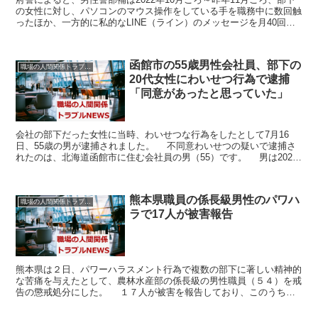
の女性に対し、パソコンのマウス操作をしている手を職務中に数回触
ったほか、一方的に私的なLINE（ライン）のメッセージを月40回程
度送信したという。監察官室の調べに警部補は「...
函館市の55歳男性会社員、部下の
職場の人間関係トラブルニュース
20代女性にわいせつ行為で逮捕
「同意があったと思っていた」
会社の部下だった女性に当時、わいせつな行為をしたとして7月16
日、55歳の男が逮捕されました。 不同意わいせつの疑いで逮捕さ
れたのは、北海道函館市に住む会社員の男（55）です。 男は2023
年12月23日午後3時30分ごろ、函館市内の店...
熊本県職員の係長級男性のパワハ
職場の人間関係トラブルニュース
ラで17人が被害報告
熊本県は２日、パワーハラスメント行為で複数の部下に著しい精神的
な苦痛を与えたとして、農林水産部の係長級の男性職員（５４）を戒
告の懲戒処分にした。 １７人が被害を報告しており、このうち１
人が強度のストレスで精神疾患を患ったという。 県によ...