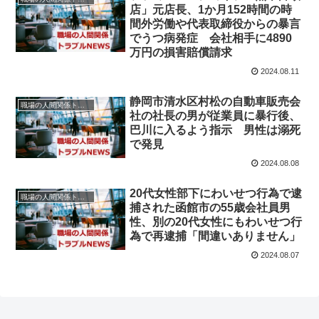
店」元店長、1か月152時間の時
間外労働や代表取締役からの暴言
でうつ病発症 会社相手に4890
万円の損害賠償請求
2024.08.11
静岡市清水区村松の自動車販売会
職場の人間関係トラブルニュース
社の社長の男が従業員に暴行後、
巴川に入るよう指示 男性は溺死
で発見
2024.08.08
20代女性部下にわいせつ行為で逮
職場の人間関係トラブルニュース
捕された函館市の55歳会社員男
性、別の20代女性にもわいせつ行
為で再逮捕「間違いありません」
2024.08.07