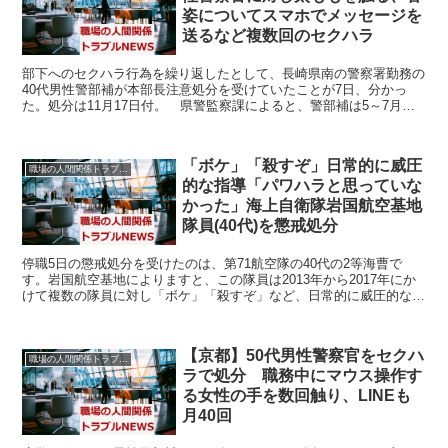
姿についてスマホでメッセージを
送るなど複数回のセクハラ
部下へのセクハラ行為を繰り返したとして、長崎県南の警察署勤務の
40代男性警部補が本部長注意処分を受けていたことが7日、分かっ
た。処分は11月17日付。 県警監察課によると、警部補は5～7月、
同じ署の20代女性警察官に対し、複数回にわたって、...
「ボケ」「殺すぞ」日常的に威圧
職場の人間関係トラブルニュース
的な指導「パワハラと思っていな
かった」海上自衛隊岩国航空基地
隊員(40代)を懲戒処分
停職5日の懲戒処分を受けたのは、第71航空隊の40代の2等海曹で
す。岩国航空基地によりますと、この隊員は2013年から2017年にか
けて複数の隊員に対し「ボケ」「殺すぞ」など、日常的に威圧的な指
導を行い、精神的苦痛を与えたとされています。 ...
【京都】50代男性警察官をセクハ
職場の人間関係トラブルニュース
ラで処分 職務中にマウス操作す
る女性の手を数回触り、LINEも
月40回