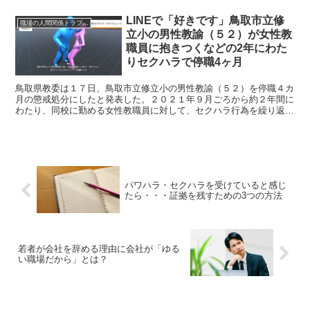
LINEで「好きです」鳥取市立修
職場の人間関係トラブルニュース
立小の男性教諭（５２）が女性教
職員に抱きつくなどの2年にわた
りセクハラで停職4ヶ月
鳥取県教委は１７日、鳥取市立修立小の男性教諭（５２）を停職４カ
月の懲戒処分にしたと発表した。２０２１年９月ごろから約２年間に
わたり、同校に勤める女性教職員に対して、セクハラ行為を繰り返し
た。 県教委によると、同教諭は年齢差や立場の違い、威圧...
パワハラ・セクハラを受けていると感じ
たら・・・証拠を残すための3つの方法
若者が会社を辞める理由に会社が「ゆる
い職場だから」とは？