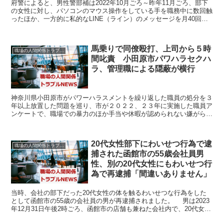
府警によると、男性警部補は2022年10月ごろ～昨年11月ごろ、部下
の女性に対し、パソコンのマウス操作をしている手を職務中に数回触
ったほか、一方的に私的なLINE（ライン）のメッセージを月40回程
度送信したという。監察官室の調べに警部補は「...
馬乗りで同僚殴打、上司から５時
職場の人間関係トラブルニュース
間叱責 小田原市パワハラセクハ
ラ、管理職による隠蔽が横行
神奈川県小田原市がパワーハラスメントを繰り返した職員の処分を３
年以上放置した問題を巡り、市が２０２２、２３年に実施した職員ア
ンケートで、職場での暴力のほか手当や休暇が認められない嫌がらせ
などのハラスメント被害が訴えられていたことが１４日、分...
20代女性部下にわいせつ行為で逮
職場の人間関係トラブルニュース
捕された函館市の55歳会社員男
性、別の20代女性にもわいせつ行
為で再逮捕「間違いありません」
当時、会社の部下だった20代女性の体を触るわいせつな行為をした
として函館市の55歳の会社員の男が再逮捕されました。 男は2023
年12月31日午後2時ごろ、函館市の店舗も兼ねた会社内で、20代女性
の体を触るわいせつな行為をした疑いが持たれ...