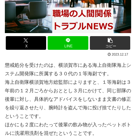
X
LINE
コピー
2023.12.17
懲戒処分を受けたのは、横須賀市にある海上自衛隊海上シ
ステム開発隊に所属する３０代の１等海尉です。
海上自衛隊横須賀地方総監部によりますと、１等海尉は３
年前の１２月ごろからおととし３月にかけて、同じ部隊の
後輩に対し、具体的なアドバイスをしないまま文書の修正
を繰り返させたり、腕時計を盗んで海に投げ捨てたりした
ということです。
ほかにも２度にわたって後輩の飲み物が入ったペットボト
ルに洗濯用洗剤を混ぜたということです。