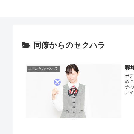
同僚からのセクハラ
職
上司からのセクハラ
ボデ
めに
チの
ディ