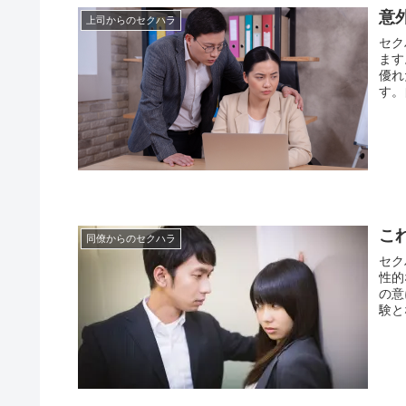
意
上司からのセクハラ
セク
ます
優れ
す。
こ
同僚からのセクハラ
セク
性的
の意
験と