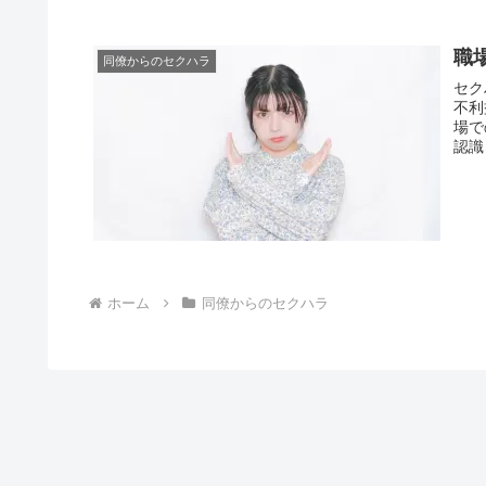
職
同僚からのセクハラ
セク
不利
場で
認識
ホーム
同僚からのセクハラ